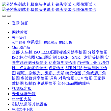
登录
注册
网站首页
关于我们
联系我们
公司简介
在线留言
在线反馈
Chart图产品
全部
人头模
ISO 12233国际标准分辨率恰图
分辨率恰图
ISO 标准恰图
Chart图定制
OECF、SNR、灰阶等恰图
实
景主观评测分析恰图
动态范围测恰图
白平衡，亮度均匀
性，色彩均匀性恰图
色彩恰图
SFRPLUS
纹理清晰度恰
图
耀斑、杂散光、鬼影、光晕
畸变恰图
广角或超广角
恰图
多波群频率恰图
调焦 对焦恰图
FOV 恰图
国家标
准恰图
扫描仪测试用恰图
部分Chart图的规格
视觉标定板
专业标准光源
chart图支架
测试轨道等其他设备
标准文件下载