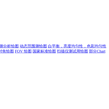
测分析恰图
动态范围测恰图
白平衡，亮度均匀性，色彩均匀性
对焦恰图
FOV 恰图
国家标准恰图
扫描仪测试用恰图
部分Chart