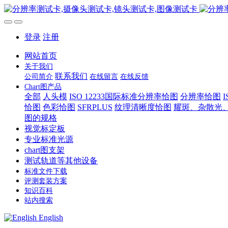
登录
注册
网站首页
关于我们
联系我们
公司简介
在线留言
在线反馈
Chart图产品
全部
人头模
ISO 12233国际标准分辨率恰图
分辨率恰图
恰图
色彩恰图
SFRPLUS
纹理清晰度恰图
耀斑、杂散光
图的规格
视觉标定板
专业标准光源
chart图支架
测试轨道等其他设备
标准文件下载
评测套装方案
知识百科
站内搜索
English