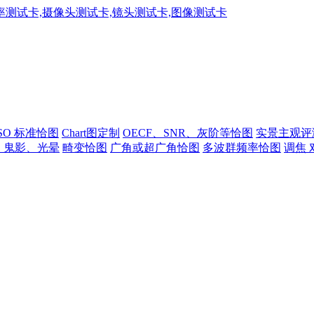
ISO 标准恰图
Chart图定制
OECF、SNR、灰阶等恰图
实景主观评
、鬼影、光晕
畸变恰图
广角或超广角恰图
多波群频率恰图
调焦 