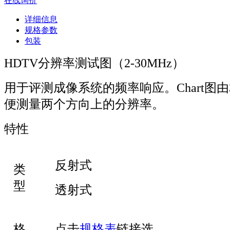
在线询价
详细信息
规格参数
包装
HDTV分辨率测试图（2-30MHz）
用于评测成像系统的频率响应。Chart图
便测量两个方向上的分辨率。
特性
反射式
类
型
透射式
格
点击
规格表
链接选