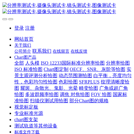
登录
注册
网站首页
关于我们
联系我们
公司简介
在线留言
在线反馈
Chart图产品
全部
人头模
ISO 12233国际标准分辨率恰图
分辨率恰图
ISO 标准恰图
Chart图定制
OECF、SNR、灰阶等恰图
实
景主观评测分析恰图
动态范围测恰图
白平衡，亮度均匀
性，色彩均匀性恰图
色彩恰图
SFRPLUS
纹理清晰度恰
图
耀斑、杂散光、鬼影、光晕
畸变恰图
广角或超广角
恰图
多波群频率恰图
调焦 对焦恰图
FOV 恰图
国家标
准恰图
扫描仪测试用恰图
部分Chart图的规格
视觉标定板
专业标准光源
chart图支架
测试轨道等其他设备
标准文件下载