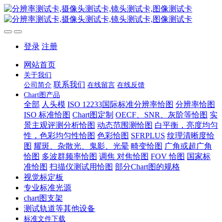
登录
注册
网站首页
关于我们
联系我们
公司简介
在线留言
在线反馈
Chart图产品
全部
人头模
ISO 12233国际标准分辨率恰图
分辨率恰图
ISO 标准恰图
Chart图定制
OECF、SNR、灰阶等恰图
实
景主观评测分析恰图
动态范围测恰图
白平衡，亮度均匀
性，色彩均匀性恰图
色彩恰图
SFRPLUS
纹理清晰度恰
图
耀斑、杂散光、鬼影、光晕
畸变恰图
广角或超广角
恰图
多波群频率恰图
调焦 对焦恰图
FOV 恰图
国家标
准恰图
扫描仪测试用恰图
部分Chart图的规格
视觉标定板
专业标准光源
chart图支架
测试轨道等其他设备
标准文件下载