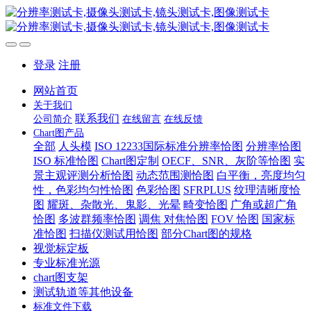
登录
注册
网站首页
关于我们
联系我们
公司简介
在线留言
在线反馈
Chart图产品
全部
人头模
ISO 12233国际标准分辨率恰图
分辨率恰图
ISO 标准恰图
Chart图定制
OECF、SNR、灰阶等恰图
实
景主观评测分析恰图
动态范围测恰图
白平衡，亮度均匀
性，色彩均匀性恰图
色彩恰图
SFRPLUS
纹理清晰度恰
图
耀斑、杂散光、鬼影、光晕
畸变恰图
广角或超广角
恰图
多波群频率恰图
调焦 对焦恰图
FOV 恰图
国家标
准恰图
扫描仪测试用恰图
部分Chart图的规格
视觉标定板
专业标准光源
chart图支架
测试轨道等其他设备
标准文件下载