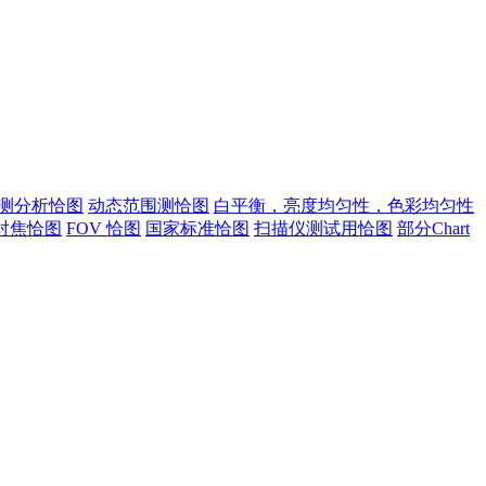
测分析恰图
动态范围测恰图
白平衡，亮度均匀性，色彩均匀性
对焦恰图
FOV 恰图
国家标准恰图
扫描仪测试用恰图
部分Chart