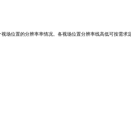
用于评测三个视场位置的分辨率率情况。各视场位置分辨率线高低可按需