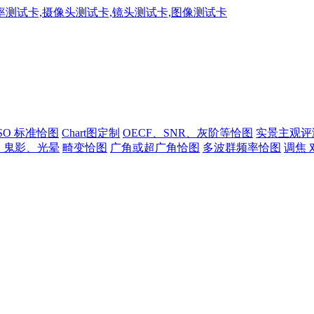
ISO 标准恰图
Chart图定制
OECF、SNR、灰阶等恰图
实景主观评
、鬼影、光晕
畸变恰图
广角或超广角恰图
多波群频率恰图
调焦 