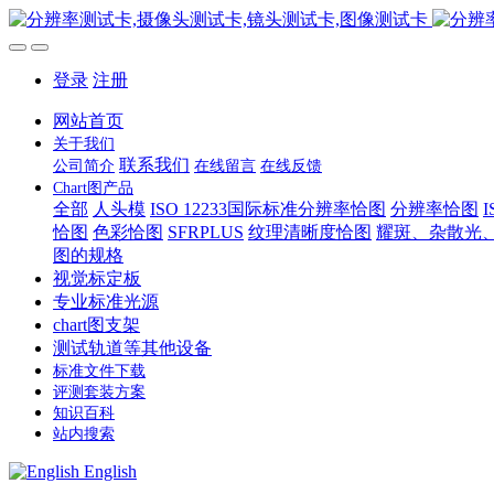
登录
注册
网站首页
关于我们
联系我们
公司简介
在线留言
在线反馈
Chart图产品
全部
人头模
ISO 12233国际标准分辨率恰图
分辨率恰图
恰图
色彩恰图
SFRPLUS
纹理清晰度恰图
耀斑、杂散光
图的规格
视觉标定板
专业标准光源
chart图支架
测试轨道等其他设备
标准文件下载
评测套装方案
知识百科
站内搜索
English