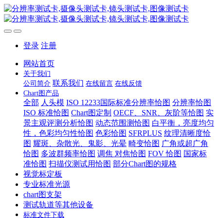
登录
注册
网站首页
关于我们
联系我们
公司简介
在线留言
在线反馈
Chart图产品
全部
人头模
ISO 12233国际标准分辨率恰图
分辨率恰图
ISO 标准恰图
Chart图定制
OECF、SNR、灰阶等恰图
实
景主观评测分析恰图
动态范围测恰图
白平衡，亮度均匀
性，色彩均匀性恰图
色彩恰图
SFRPLUS
纹理清晰度恰
图
耀斑、杂散光、鬼影、光晕
畸变恰图
广角或超广角
恰图
多波群频率恰图
调焦 对焦恰图
FOV 恰图
国家标
准恰图
扫描仪测试用恰图
部分Chart图的规格
视觉标定板
专业标准光源
chart图支架
测试轨道等其他设备
标准文件下载