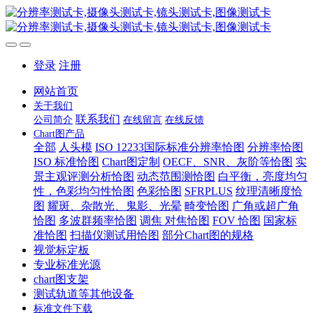
登录
注册
网站首页
关于我们
联系我们
公司简介
在线留言
在线反馈
Chart图产品
全部
人头模
ISO 12233国际标准分辨率恰图
分辨率恰图
ISO 标准恰图
Chart图定制
OECF、SNR、灰阶等恰图
实
景主观评测分析恰图
动态范围测恰图
白平衡，亮度均匀
性，色彩均匀性恰图
色彩恰图
SFRPLUS
纹理清晰度恰
图
耀斑、杂散光、鬼影、光晕
畸变恰图
广角或超广角
恰图
多波群频率恰图
调焦 对焦恰图
FOV 恰图
国家标
准恰图
扫描仪测试用恰图
部分Chart图的规格
视觉标定板
专业标准光源
chart图支架
测试轨道等其他设备
标准文件下载