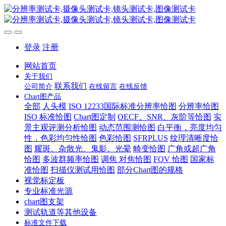
登录
注册
网站首页
关于我们
联系我们
公司简介
在线留言
在线反馈
Chart图产品
全部
人头模
ISO 12233国际标准分辨率恰图
分辨率恰图
ISO 标准恰图
Chart图定制
OECF、SNR、灰阶等恰图
实
景主观评测分析恰图
动态范围测恰图
白平衡，亮度均匀
性，色彩均匀性恰图
色彩恰图
SFRPLUS
纹理清晰度恰
图
耀斑、杂散光、鬼影、光晕
畸变恰图
广角或超广角
恰图
多波群频率恰图
调焦 对焦恰图
FOV 恰图
国家标
准恰图
扫描仪测试用恰图
部分Chart图的规格
视觉标定板
专业标准光源
chart图支架
测试轨道等其他设备
标准文件下载