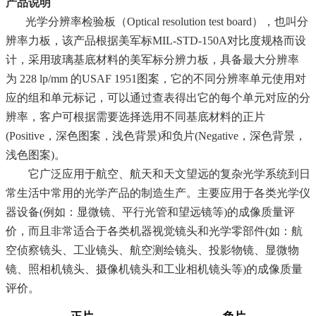
产品说明
光学分辨率检验板（
Optical resolution test board
），也叫分
辨率力板，该产品根据美军标
MIL-STD-150A
对比度规格而设
计，采用玻璃基底材料的美军标分辨力板，具备最大分辨率
为
228 lp/mm
的
USAF 1951
图案，它的不同分辨率单元使用对
应的组和单元标记，可以通过查表得出它的每个单元对应的分
辨率，客户可根据需要选择选用不同基底材料的正片
(Positive
，深色图案，浅色背景
)
和负片
(Negative
，深色背景，
浅色图案
)
。
它广泛应用于航空、航天和天文望远的复杂光学系统到日
常生活中常用的光学产品的制造生产。主要应用于各类光学仪
器设备
(
例如：显微镜、平行光管和望远镜等
)
的成像质量评
价，而且非常适合于各类机器视觉镜头和光学零部件
(
如：航
空侦察镜头、工业镜头、航空测绘镜头、投影物镜、显微物
镜、照相机镜头、摄像机镜头和工业相机镜头等
)
的成像质量
评价。