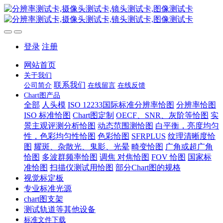
登录
注册
网站首页
关于我们
联系我们
公司简介
在线留言
在线反馈
Chart图产品
全部
人头模
ISO 12233国际标准分辨率恰图
分辨率恰图
ISO 标准恰图
Chart图定制
OECF、SNR、灰阶等恰图
实
景主观评测分析恰图
动态范围测恰图
白平衡，亮度均匀
性，色彩均匀性恰图
色彩恰图
SFRPLUS
纹理清晰度恰
图
耀斑、杂散光、鬼影、光晕
畸变恰图
广角或超广角
恰图
多波群频率恰图
调焦 对焦恰图
FOV 恰图
国家标
准恰图
扫描仪测试用恰图
部分Chart图的规格
视觉标定板
专业标准光源
chart图支架
测试轨道等其他设备
标准文件下载