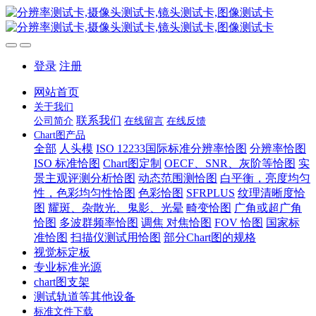
登录
注册
网站首页
关于我们
联系我们
公司简介
在线留言
在线反馈
Chart图产品
全部
人头模
ISO 12233国际标准分辨率恰图
分辨率恰图
ISO 标准恰图
Chart图定制
OECF、SNR、灰阶等恰图
实
景主观评测分析恰图
动态范围测恰图
白平衡，亮度均匀
性，色彩均匀性恰图
色彩恰图
SFRPLUS
纹理清晰度恰
图
耀斑、杂散光、鬼影、光晕
畸变恰图
广角或超广角
恰图
多波群频率恰图
调焦 对焦恰图
FOV 恰图
国家标
准恰图
扫描仪测试用恰图
部分Chart图的规格
视觉标定板
专业标准光源
chart图支架
测试轨道等其他设备
标准文件下载