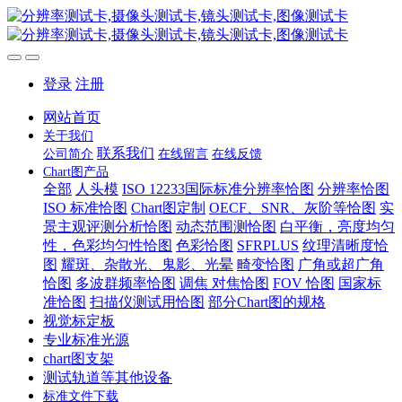
登录
注册
网站首页
关于我们
联系我们
公司简介
在线留言
在线反馈
Chart图产品
全部
人头模
ISO 12233国际标准分辨率恰图
分辨率恰图
ISO 标准恰图
Chart图定制
OECF、SNR、灰阶等恰图
实
景主观评测分析恰图
动态范围测恰图
白平衡，亮度均匀
性，色彩均匀性恰图
色彩恰图
SFRPLUS
纹理清晰度恰
图
耀斑、杂散光、鬼影、光晕
畸变恰图
广角或超广角
恰图
多波群频率恰图
调焦 对焦恰图
FOV 恰图
国家标
准恰图
扫描仪测试用恰图
部分Chart图的规格
视觉标定板
专业标准光源
chart图支架
测试轨道等其他设备
标准文件下载