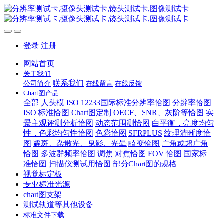
登录
注册
网站首页
关于我们
联系我们
公司简介
在线留言
在线反馈
Chart图产品
全部
人头模
ISO 12233国际标准分辨率恰图
分辨率恰图
ISO 标准恰图
Chart图定制
OECF、SNR、灰阶等恰图
实
景主观评测分析恰图
动态范围测恰图
白平衡，亮度均匀
性，色彩均匀性恰图
色彩恰图
SFRPLUS
纹理清晰度恰
图
耀斑、杂散光、鬼影、光晕
畸变恰图
广角或超广角
恰图
多波群频率恰图
调焦 对焦恰图
FOV 恰图
国家标
准恰图
扫描仪测试用恰图
部分Chart图的规格
视觉标定板
专业标准光源
chart图支架
测试轨道等其他设备
标准文件下载