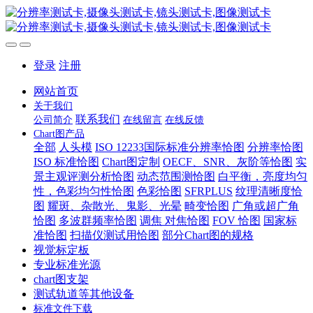
登录
注册
网站首页
关于我们
联系我们
公司简介
在线留言
在线反馈
Chart图产品
全部
人头模
ISO 12233国际标准分辨率恰图
分辨率恰图
ISO 标准恰图
Chart图定制
OECF、SNR、灰阶等恰图
实
景主观评测分析恰图
动态范围测恰图
白平衡，亮度均匀
性，色彩均匀性恰图
色彩恰图
SFRPLUS
纹理清晰度恰
图
耀斑、杂散光、鬼影、光晕
畸变恰图
广角或超广角
恰图
多波群频率恰图
调焦 对焦恰图
FOV 恰图
国家标
准恰图
扫描仪测试用恰图
部分Chart图的规格
视觉标定板
专业标准光源
chart图支架
测试轨道等其他设备
标准文件下载