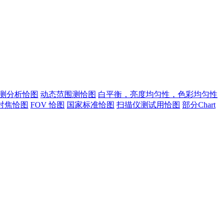
测分析恰图
动态范围测恰图
白平衡，亮度均匀性，色彩均匀性
对焦恰图
FOV 恰图
国家标准恰图
扫描仪测试用恰图
部分Chart