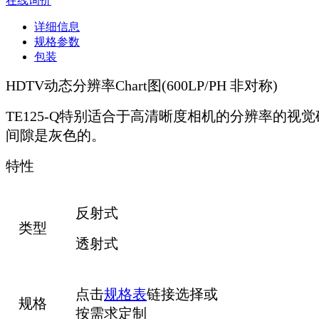
在线询价
详细信息
规格参数
包装
HDTV动态分辨率Chart图(600LP/PH 非对称)
TE125-Q特别适合于高清晰度相机的分辨率的视觉
间隙是灰色的。
特性
反射式
类型
透射式
点击
规格表
链接选择或
规格
按需求定制