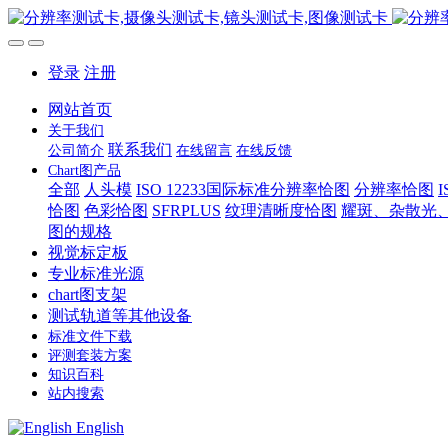
登录
注册
网站首页
关于我们
联系我们
公司简介
在线留言
在线反馈
Chart图产品
全部
人头模
ISO 12233国际标准分辨率恰图
分辨率恰图
恰图
色彩恰图
SFRPLUS
纹理清晰度恰图
耀斑、杂散光
图的规格
视觉标定板
专业标准光源
chart图支架
测试轨道等其他设备
标准文件下载
评测套装方案
知识百科
站内搜索
English