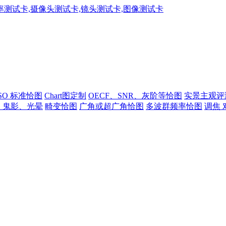
ISO 标准恰图
Chart图定制
OECF、SNR、灰阶等恰图
实景主观评
、鬼影、光晕
畸变恰图
广角或超广角恰图
多波群频率恰图
调焦 