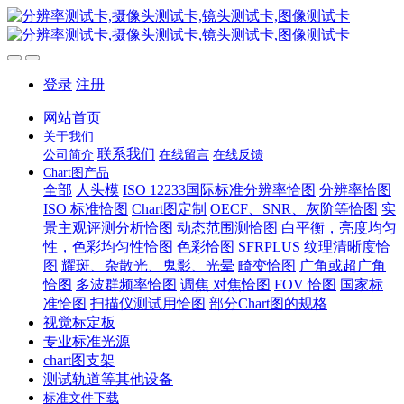
登录
注册
网站首页
关于我们
联系我们
公司简介
在线留言
在线反馈
Chart图产品
全部
人头模
ISO 12233国际标准分辨率恰图
分辨率恰图
ISO 标准恰图
Chart图定制
OECF、SNR、灰阶等恰图
实
景主观评测分析恰图
动态范围测恰图
白平衡，亮度均匀
性，色彩均匀性恰图
色彩恰图
SFRPLUS
纹理清晰度恰
图
耀斑、杂散光、鬼影、光晕
畸变恰图
广角或超广角
恰图
多波群频率恰图
调焦 对焦恰图
FOV 恰图
国家标
准恰图
扫描仪测试用恰图
部分Chart图的规格
视觉标定板
专业标准光源
chart图支架
测试轨道等其他设备
标准文件下载