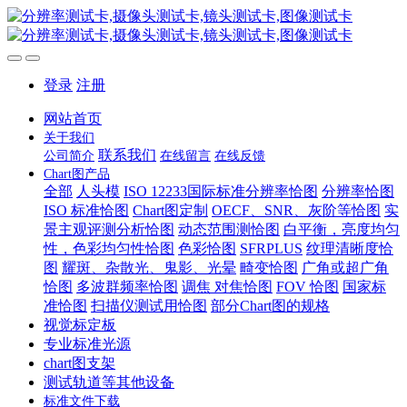
登录
注册
网站首页
关于我们
联系我们
公司简介
在线留言
在线反馈
Chart图产品
全部
人头模
ISO 12233国际标准分辨率恰图
分辨率恰图
ISO 标准恰图
Chart图定制
OECF、SNR、灰阶等恰图
实
景主观评测分析恰图
动态范围测恰图
白平衡，亮度均匀
性，色彩均匀性恰图
色彩恰图
SFRPLUS
纹理清晰度恰
图
耀斑、杂散光、鬼影、光晕
畸变恰图
广角或超广角
恰图
多波群频率恰图
调焦 对焦恰图
FOV 恰图
国家标
准恰图
扫描仪测试用恰图
部分Chart图的规格
视觉标定板
专业标准光源
chart图支架
测试轨道等其他设备
标准文件下载