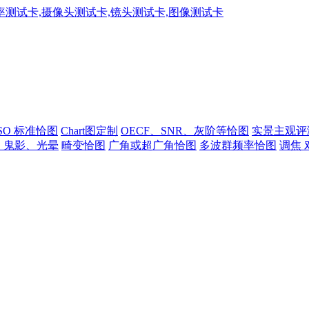
ISO 标准恰图
Chart图定制
OECF、SNR、灰阶等恰图
实景主观评
、鬼影、光晕
畸变恰图
广角或超广角恰图
多波群频率恰图
调焦 