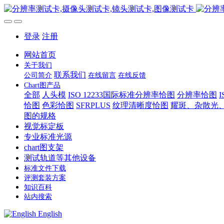
登录
注册
网站首页
关于我们
联系我们
公司简介
在线留言
在线反馈
Chart图产品
全部
人头模
ISO 12233国际标准分辨率恰图
分辨率恰图
恰图
色彩恰图
SFRPLUS
纹理清晰度恰图
耀斑、杂散光
图的规格
视觉标定板
专业标准光源
chart图支架
测试轨道等其他设备
标准文件下载
评测套装方案
知识百科
站内搜索
English