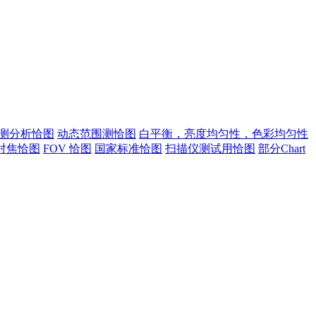
测分析恰图
动态范围测恰图
白平衡，亮度均匀性，色彩均匀性
对焦恰图
FOV 恰图
国家标准恰图
扫描仪测试用恰图
部分Chart