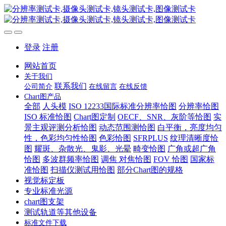
登录
注册
网站首页
关于我们
联系我们
公司简介
在线留言
在线反馈
Chart图产品
全部
人头模
ISO 12233国际标准分辨率恰图
分辨率恰图
ISO 标准恰图
Chart图定制
OECF、SNR、灰阶等恰图
实
景主观评测分析恰图
动态范围测恰图
白平衡，亮度均匀
性，色彩均匀性恰图
色彩恰图
SFRPLUS
纹理清晰度恰
图
耀斑、杂散光、鬼影、光晕
畸变恰图
广角或超广角
恰图
多波群频率恰图
调焦 对焦恰图
FOV 恰图
国家标
准恰图
扫描仪测试用恰图
部分Chart图的规格
视觉标定板
专业标准光源
chart图支架
测试轨道等其他设备
标准文件下载