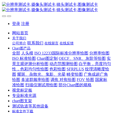
登录
注册
网站首页
关于我们
联系我们
公司简介
在线留言
在线反馈
Chart图产品
全部
人头模
ISO 12233国际标准分辨率恰图
分辨率恰图
ISO 标准恰图
Chart图定制
OECF、SNR、灰阶等恰图
实
景主观评测分析恰图
动态范围测恰图
白平衡，亮度均匀
性，色彩均匀性恰图
色彩恰图
SFRPLUS
纹理清晰度恰
图
耀斑、杂散光、鬼影、光晕
畸变恰图
广角或超广角
恰图
多波群频率恰图
调焦 对焦恰图
FOV 恰图
国家标
准恰图
扫描仪测试用恰图
部分Chart图的规格
视觉标定板
专业标准光源
chart图支架
测试轨道等其他设备
标准文件下载