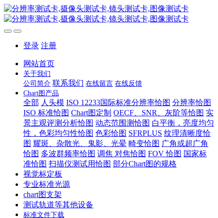
登录
注册
网站首页
关于我们
联系我们
公司简介
在线留言
在线反馈
Chart图产品
全部
人头模
ISO 12233国际标准分辨率恰图
分辨率恰图
ISO 标准恰图
Chart图定制
OECF、SNR、灰阶等恰图
实
景主观评测分析恰图
动态范围测恰图
白平衡，亮度均匀
性，色彩均匀性恰图
色彩恰图
SFRPLUS
纹理清晰度恰
图
耀斑、杂散光、鬼影、光晕
畸变恰图
广角或超广角
恰图
多波群频率恰图
调焦 对焦恰图
FOV 恰图
国家标
准恰图
扫描仪测试用恰图
部分Chart图的规格
视觉标定板
专业标准光源
chart图支架
测试轨道等其他设备
标准文件下载