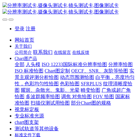
登录
注册
网站首页
关于我们
联系我们
公司简介
在线留言
在线反馈
Chart图产品
全部
人头模
ISO 12233国际标准分辨率恰图
分辨率恰图
ISO 标准恰图
Chart图定制
OECF、SNR、灰阶等恰图
实
景主观评测分析恰图
动态范围测恰图
白平衡，亮度均匀
性，色彩均匀性恰图
色彩恰图
SFRPLUS
纹理清晰度恰
图
耀斑、杂散光、鬼影、光晕
畸变恰图
广角或超广角
恰图
多波群频率恰图
调焦 对焦恰图
FOV 恰图
国家标
准恰图
扫描仪测试用恰图
部分Chart图的规格
视觉标定板
专业标准光源
chart图支架
测试轨道等其他设备
标准文件下载