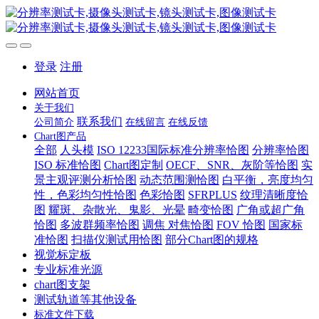
登录
注册
网站首页
关于我们
联系我们
公司简介
在线留言
在线反馈
Chart图产品
全部
人头模
ISO 12233国际标准分辨率恰图
分辨率恰图
ISO 标准恰图
Chart图定制
OECF、SNR、灰阶等恰图
实
景主观评测分析恰图
动态范围测恰图
白平衡，亮度均匀
性，色彩均匀性恰图
色彩恰图
SFRPLUS
纹理清晰度恰
图
耀斑、杂散光、鬼影、光晕
畸变恰图
广角或超广角
恰图
多波群频率恰图
调焦 对焦恰图
FOV 恰图
国家标
准恰图
扫描仪测试用恰图
部分Chart图的规格
视觉标定板
专业标准光源
chart图支架
测试轨道等其他设备
标准文件下载