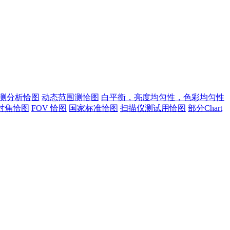
测分析恰图
动态范围测恰图
白平衡，亮度均匀性，色彩均匀性
对焦恰图
FOV 恰图
国家标准恰图
扫描仪测试用恰图
部分Chart