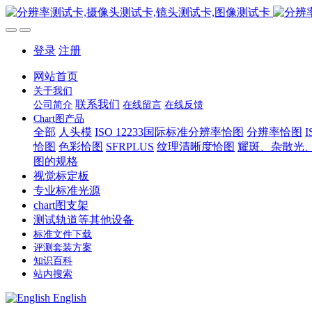
登录
注册
网站首页
关于我们
联系我们
公司简介
在线留言
在线反馈
Chart图产品
全部
人头模
ISO 12233国际标准分辨率恰图
分辨率恰图
恰图
色彩恰图
SFRPLUS
纹理清晰度恰图
耀斑、杂散光
图的规格
视觉标定板
专业标准光源
chart图支架
测试轨道等其他设备
标准文件下载
评测套装方案
知识百科
站内搜索
English