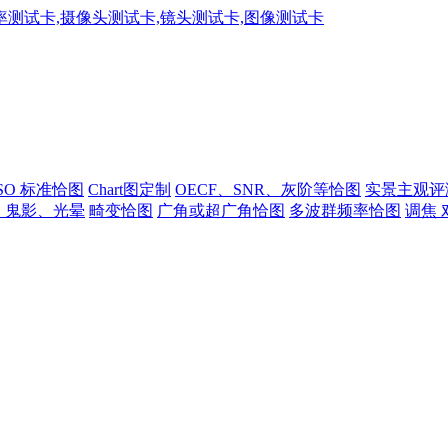
ISO 标准恰图
Chart图定制
OECF、SNR、灰阶等恰图
实景主观评
、鬼影、光晕
畸变恰图
广角或超广角恰图
多波群频率恰图
调焦 